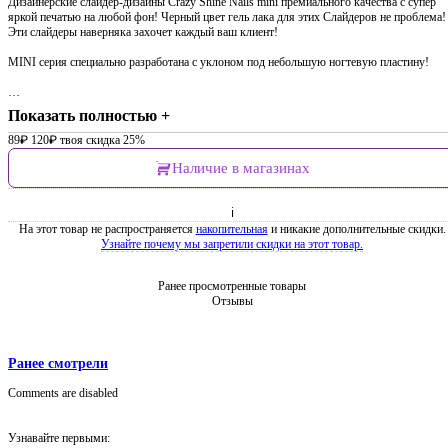
Дизайнерские слайдер-дизайны Crazy Shine Nails mini премиального качества с супер
яркой печатью на любой фон! Черный цвет гель лака для этих Слайдеров не проблема!
Эти слайдеры наверняка захочет каждый ваш клиент!
MINI серия специально разработана с уклоном под небольшую ногтевую пластину!
…
Показать полностью +
89
₽
120
₽
твоя скидка 25%
Наличие в магазинах
ℹ
На этот товар не распространяется
накопительная
и никакие дополнительные скидки.
Узнайте почему мы запретили скидки на этот товар.
Ранее просмотренные товары
Отзывы
Ранее смотрели
Comments are disabled
Узнавайте первыми: