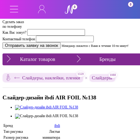
0
0
Сделать заказ
по телефону
Как Вас зовут?
Контактный телефон
Менеджер свяжется с Вами в течение 10-ти минут!
Каталог товаров
Бренды
1559
1088
×
Слайдеры, наклейки, пленки
Слайдеры
Слайдер-дизайн ibdi AIR FOIL №138
Бренд
ibdi
Тип рисунка
Листья
Размер рисунка
миниатюра