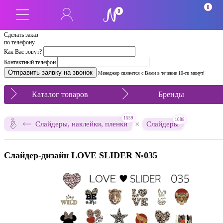
0
0
Сделать заказ
по телефону
Как Вас зовут?
Контактный телефон
Менеджер свяжется с Вами в течение 10-ти минут!
Каталог товаров
Бренды
1559
1088
×
Слайдеры, наклейки, пленки
Слайдеры
Слайдер-дизайн LOVE SLIDER №035