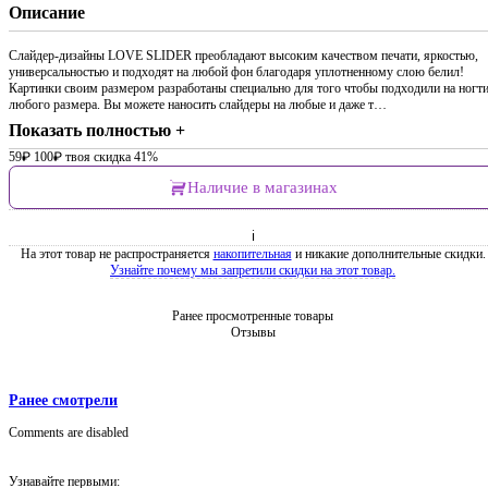
Описание
Слайдер-дизайны LOVE SLIDER преобладают высоким качеством печати, яркостью,
универсальностью и подходят на любой фон благодаря уплотненному слою белил!
Картинки своим размером разработаны специально для того чтобы подходили на ногт
любого размера. Вы можете наносить слайдеры на любые и даже т…
Показать полностью +
59
₽
100
₽
твоя скидка 41%
Наличие в магазинах
ℹ
На этот товар не распространяется
накопительная
и никакие дополнительные скидки.
Узнайте почему мы запретили скидки на этот товар.
Ранее просмотренные товары
Отзывы
Ранее смотрели
Comments are disabled
Узнавайте первыми: