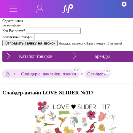
0
0
Сделать заказ
по телефону
Как Вас зовут?
Контактный телефон
Менеджер свяжется с Вами в течение 10-ти минут!
Каталог товаров
Бренды
1559
1088
×
Слайдеры, наклейки, пленки
Слайдеры
Слайдер-дизайн LOVE SLIDER №117