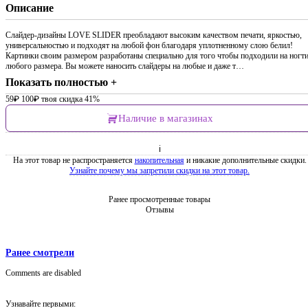
Описание
Слайдер-дизайны LOVE SLIDER преобладают высоким качеством печати, яркостью,
универсальностью и подходят на любой фон благодаря уплотненному слою белил!
Картинки своим размером разработаны специально для того чтобы подходили на ногт
любого размера. Вы можете наносить слайдеры на любые и даже т…
Показать полностью +
59
₽
100
₽
твоя скидка 41%
Наличие в магазинах
ℹ
На этот товар не распространяется
накопительная
и никакие дополнительные скидки.
Узнайте почему мы запретили скидки на этот товар.
Ранее просмотренные товары
Отзывы
Ранее смотрели
Comments are disabled
Узнавайте первыми: