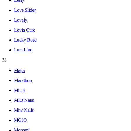
Lesly
Love Slider
Lovely
Lovia Cure
Lucky Rose
LunaLine
M
Major
Marathon
MiLK
MIO Nails
Miw Nails
MOJO
Monami