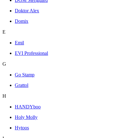
DGM Steriguard
Doktor Alex
Domix
E
Emil
EVI Professional
G
Go Stamp
Grattol
H
HANDYboo
Holy Molly
Hytoos