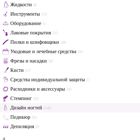
Жидкости
86
Инструменты
119
Оборудование
51
Лаковые покрытия
335
Пилки и шлифовщики
200
Уходовые и лечебные средства
201
Фрезы и насадки
367
Кисти
127
Средства индивидуальной защиты
13
Расходники и аксессуары
201
Стемпинг
265
Дизайн ногтей
2448
Педикюр
261
Депиляция
29
4