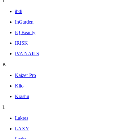
I
ibdi
InGarden
IQ Beauty
IRISK
IVA NAILS
K
Kaizer Pro
Klio
Krashu
L
Lakres
LAXY