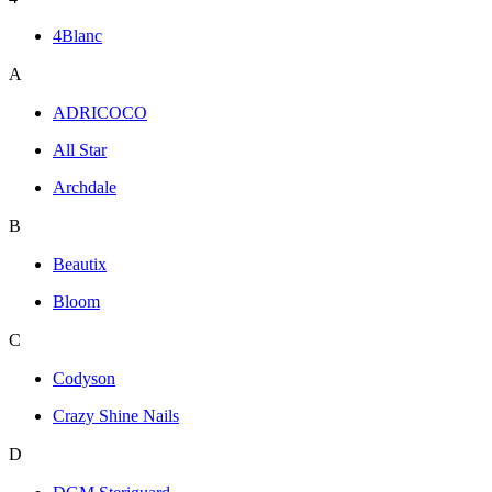
4Blanc
A
ADRICOCO
All Star
Archdale
B
Beautix
Bloom
C
Codyson
Crazy Shine Nails
D