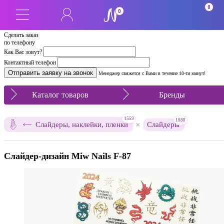
0
0
Сделать заказ
по телефону
Как Вас зовут?
Контактный телефон
Менеджер свяжется с Вами в течение 10-ти минут!
Каталог товаров
Бренды
1559
1088
×
Слайдеры, наклейки, пленки
Слайдеры
Слайдер-дизайн Miw Nails F-87