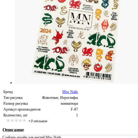
Бренд
Miw Nails
Тип рисунка
Животные, Иероглифы
Размер рисунка
миниатюра
Артикул производителя
F-87
Количество, шт
1
•
0 отзывов
Описание
Слайдер-дизайн для ногтей Miw Nails