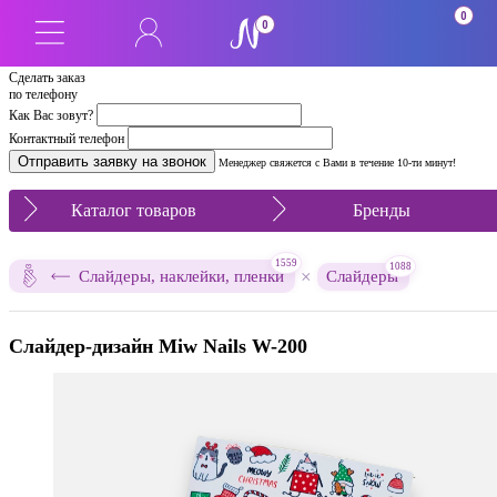
0
0
Сделать заказ
по телефону
Как Вас зовут?
Контактный телефон
Менеджер свяжется с Вами в течение 10-ти минут!
Каталог товаров
Бренды
1559
1088
×
Слайдеры, наклейки, пленки
Слайдеры
Слайдер-дизайн Miw Nails W-200