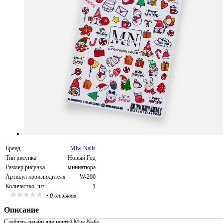
Бренд
Miw Nails
Тип рисунка
Новый Год
Размер рисунка
миниатюра
Артикул производителя
W-200
Количество, шт
1
•
0 отзывов
Описание
Слайдер-дизайн для ногтей Miw Nails