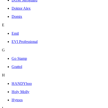
DGM Steriguard
Doktor Alex
Domix
E
Emil
EVI Professional
G
Go Stamp
Grattol
H
HANDYboo
Holy Molly
Hytoos