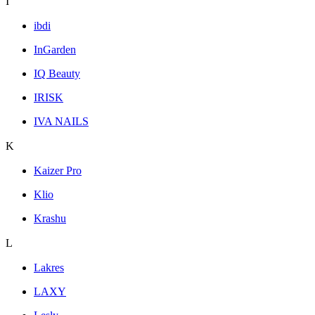
I
ibdi
InGarden
IQ Beauty
IRISK
IVA NAILS
K
Kaizer Pro
Klio
Krashu
L
Lakres
LAXY