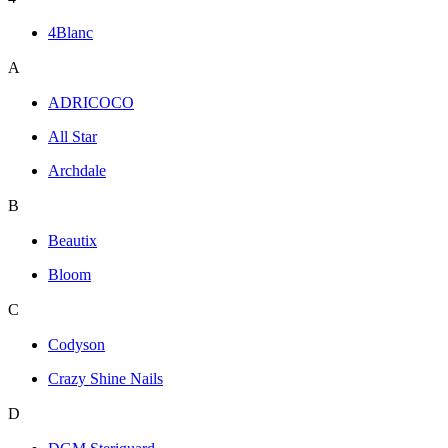
4Blanc
A
ADRICOCO
All Star
Archdale
B
Beautix
Bloom
C
Codyson
Crazy Shine Nails
D