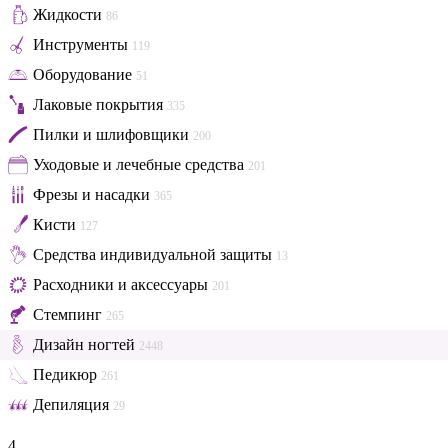
Жидкости
86
Инструменты
119
Оборудование
51
Лаковые покрытия
335
Пилки и шлифовщики
200
Уходовые и лечебные средства
201
Фрезы и насадки
365
Кисти
127
Средства индивидуальной защиты
13
Расходники и аксессуары
201
Стемпинг
265
Дизайн ногтей
2448
Педикюр
261
Депиляция
29
4