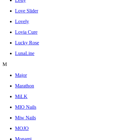
Lesly
Love Slider
Lovely
Lovia Cure
Lucky Rose
LunaLine
M
Major
Marathon
MiLK
MIO Nails
Miw Nails
MOJO
Monami