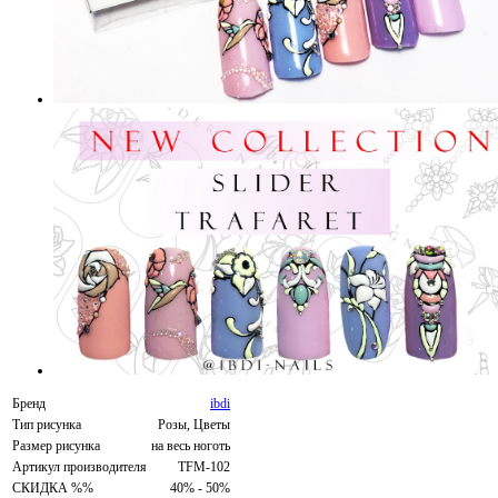
Бренд
ibdi
Тип рисунка
Розы, Цветы
Размер рисунка
на весь ноготь
Артикул производителя
TFM-102
СКИДКА %%
40% - 50%