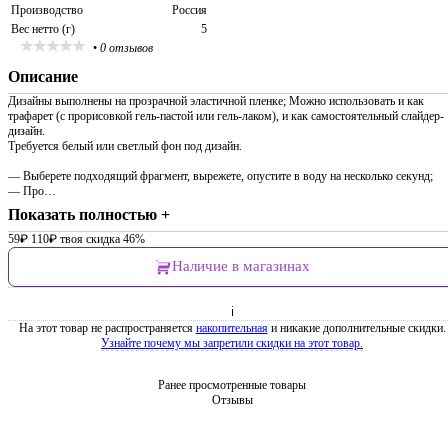
Производство
Россия
Вес нетто (г)
5
•
0 отзывов
Описание
Дизайны выполнены на прозрачной эластичной пленке; Можно использовать и как
трафарет (с прорисовкой гель-пастой или гель-лаком), и как самостоятельный слайдер-
дизайн.
Требуется белый или светлый фон под дизайн.
— Выберете подходящий фрагмент, вырежете, опустите в воду на несколько секунд;
— Про…
Показать полностью +
59
₽
110
₽
твоя скидка 46%
Наличие в магазинах
ℹ
На этот товар не распространяется
накопительная
и никакие дополнительные скидки.
Узнайте почему мы запретили скидки на этот товар.
Ранее просмотренные товары
Отзывы