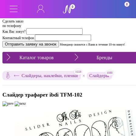
0
0
Сделать заказ
по телефону
Как Вас зовут?
Контактный телефон
Менеджер свяжется с Вами в течение 10-ти минут!
Каталог товаров
Бренды
1559
1088
×
Слайдеры, наклейки, пленки
Слайдеры
Слайдер трафарет ibdi TFM-102