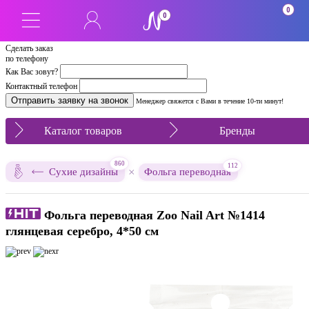
0
0
Сделать заказ
по телефону
Как Вас зовут?
Контактный телефон
Менеджер свяжется с Вами в течение 10-ти минут!
Каталог товаров
Бренды
860
112
×
Сухие дизайны
Фольга переводная
Фольга переводная Zoo Nail Art №1414
глянцевая серебро, 4*50 см