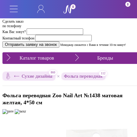
0
0
Сделать заказ
по телефону
Как Вас зовут?
Контактный телефон
Менеджер свяжется с Вами в течение 10-ти минут!
Каталог товаров
Бренды
860
112
×
Сухие дизайны
Фольга переводная
Фольга переводная Zoo Nail Art №1438 матовая
желтая, 4*50 см