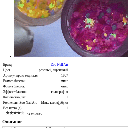
Бренд
Zoo Nail Art
Цвет
розовый, сиреневый
Артикул производителя
1807
Размер блесток
микс
Форма блесток
микс
Эффект блесток
голография
Количество, шт
1
Коллекция Zoo Nail Art
Микс камифубуки
Вес нетто (г)
1
•
2 отзыва
Описание