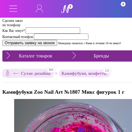
0
0
Сделать заказ
по телефону
Как Вас зовут?
Контактный телефон
Менеджер свяжется с Вами в течение 10-ти минут!
Каталог товаров
Бренды
860
125
×
Сухие дизайны
Камифубуки, конфетти
Камифубуки Zoo Nail Art №1807 Микс фигурок 1 г