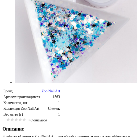
Бренд
Zoo Nail Art
Артикул производителя
1563
Количество, шт
1
Коллекция Zoo Nail Art
Снежок
Вес нетто (г)
1
•
0 отзывов
Описание
Конфетти «Снежок» Zoo Nail Art — яркий набор зимних акцентов для эффектного