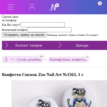
0
0
Сделать заказ
по телефону
Как Вас зовут?
Контактный телефон
Менеджер свяжется с Вами в течение 10-ти минут!
Каталог товаров
Бренды
860
125
×
Сухие дизайны
Камифубуки, конфетти
Конфетти Снежок Zoo Nail Art №1563, 1 г