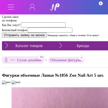
0
0
Сделать заказ
по телефону
Как Вас зовут?
Контактный телефон
Менеджер свяжется с Вами в течение 10-ти минут!
Каталог товаров
Бренды
860
47
×
Сухие дизайны
Объемные фигурки
Фигурки объемные Лапки №1856 Zoo Nail Art 5 шт.