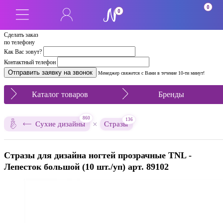
0
0
Сделать заказ
по телефону
Как Вас зовут?
Контактный телефон
Менеджер свяжется с Вами в течение 10-ти минут!
Каталог товаров
Бренды
860
136
×
Сухие дизайны
Стразы
Стразы для дизайна ногтей прозрачные TNL -
Лепесток большой (10 шт./уп) арт. 89102