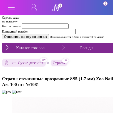
0
0
Сделать заказ
по телефону
Как Вас зовут?
Контактный телефон
Менеджер свяжется с Вами в течение 10-ти минут!
Каталог товаров
Бренды
860
136
×
Сухие дизайны
Стразы
Стразы стеклянные прозрачные SS5 (1.7 мм) Zoo Nail
Art 100 шт №1081