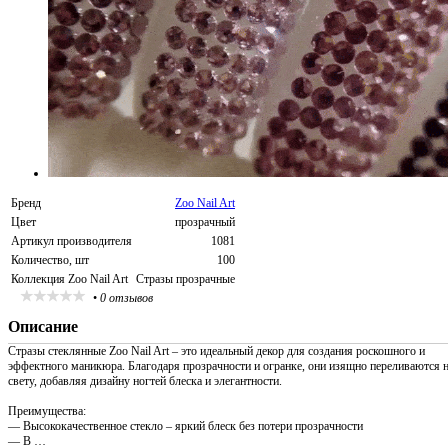
Бренд
Zoo Nail Art
Цвет
прозрачный
Артикул производителя
1081
Количество, шт
100
Коллекция Zoo Nail Art
Стразы прозрачные
•
0 отзывов
Описание
Стразы стеклянные Zoo Nail Art – это идеальный декор для создания роскошного и
эффектного маникюра. Благодаря прозрачности и огранке, они изящно переливаются 
свету, добавляя дизайну ногтей блеска и элегантности.
Преимущества:
— Высококачественное стекло – яркий блеск без потери прозрачности
— В …