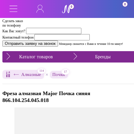
0
0
Сделать заказ
по телефону
Как Вас зовут?
Контактный телефон
Менеджер свяжется с Вами в течение 10-ти минут!
Каталог товаров
Бренды
114
17
×
Алмазные
Почки
Фреза алмазная Major Почка синяя
866.104.254.045.018