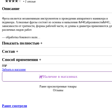
•
1 отзыв
Описание
Фреза является незаменимым инструментом в проведении аппаратного маникюра и
педикюра. Алмазные фрезы состоят из основы и напыления &#40;абразивности&#41;.
зависимости от гритности, формы рабочей части, ее длины и диаметра применяются д
различных видов работ.
— обработка бокового вали…
Показать полностью +
Состав +
Способ применения +
89
₽
Забрать в магазине
Наличие в магазинах
Ранее просмотренные товары
Отзывы
Ранее смотрели