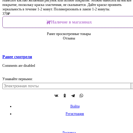
Нанесите кистью желаемый рисунок или полное покрытие. Можно наносить на мягкое
покрытие, поскольку краска эластичная, не скалывается. Дайте краске проявить
зеркальность в течение 1-2 минут. Полимеризовать в лампе 1-2 минуты.
370
₽
Наличие в магазинах
Ранее просмотренные товары
Отзывы
Ранее смотрели
Comments are disabled
Узнавайте первыми:
Войти
Регистрация
Доставка