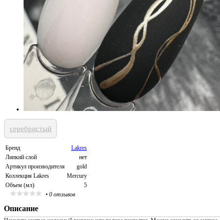
серебристый
Бренд
Lakres
Липкий слой
нет
Артикул производителя
gold
Коллекция Lakres
Mercury
Объем (мл)
5
•
0 отзывов
Описание