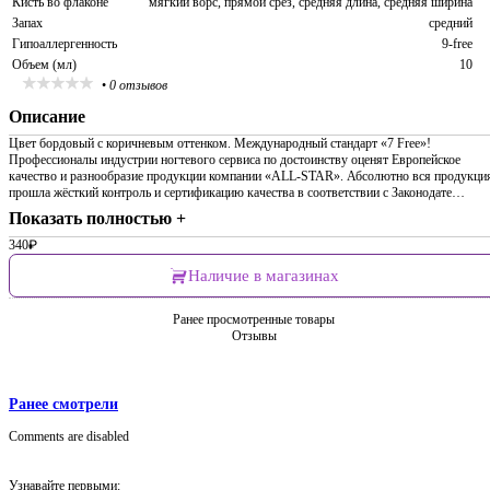
Кисть во флаконе
мягкий ворс, прямой срез, средняя длина, средняя ширина
Запах
средний
Гипоаллергенность
9-free
Объем (мл)
10
•
0 отзывов
Описание
Цвет бордовый с коричневым оттенком. Международный стандарт «7 Free»!
Профессионалы индустрии ногтевого сервиса по достоинству оценят Европейское
качество и разнообразие продукции компании «ALL-STAR». Абсолютно вся продукци
прошла жёсткий контроль и сертификацию качества в соответствии с Законодате…
Показать полностью +
340
₽
Наличие в магазинах
Ранее просмотренные товары
Отзывы
Ранее смотрели
Comments are disabled
Узнавайте первыми: