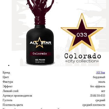
Бренд
All Star
Цвет
бордовый
Фактура
эмаль
Эффект
без эффекта
Липкий слой
нет
Артикул производителя
ЛАК/10-033
Густота
средний
Плотность цвета
средней плотности