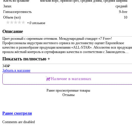
Кисть во флаконе
мягкий ворс, прямой срез, средняя длина, средняя ширина
Запах
средний
Гипоаллергенность
9-free
Объем (мл)
10
•
0 отзывов
Описание
Цвет розовый с сиреневым оттенком. Международный стандарт «7 Free»!
Профессионалы индустрии ногтевого сервиса по достоинству оценят Европейское
качество и разнообразие продукции компании «ALL-STAR». Абсолютно вся продукци
прошла жёсткий контроль и сертификацию качества в соответствии с Законодатель…
Показать полностью +
340
₽
Забрать в магазине
Наличие в магазинах
Ранее просмотренные товары
Отзывы
Ранее смотрели
Comments are disabled