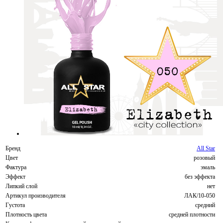
Бренд
All Star
Цвет
розовый
Фактура
эмаль
Эффект
без эффекта
Липкий слой
нет
Артикул производителя
ЛАК/10-050
Густота
средний
Плотность цвета
средней плотности