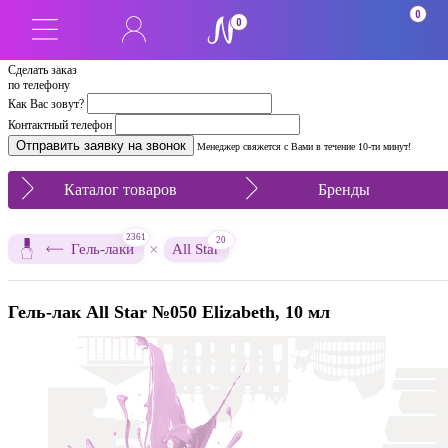
0
0
Сделать заказ
по телефону
Как Вас зовут?
Контактный телефон
Менеджер свяжется с Вами в течение 10-ти минут!
Каталог товаров
Бренды
2361
20
×
Гель-лаки
All Star
Гель-лак All Star №050 Elizabeth, 10 мл