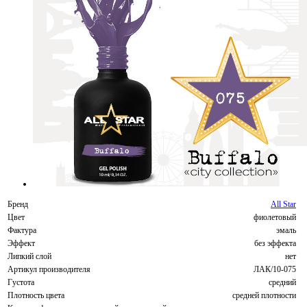
Бренд
All Star
Цвет
фиолетовый
Фактура
эмаль
Эффект
без эффекта
Липкий слой
нет
Артикул производителя
ЛАК/10-075
Густота
средний
Плотность цвета
средней плотности