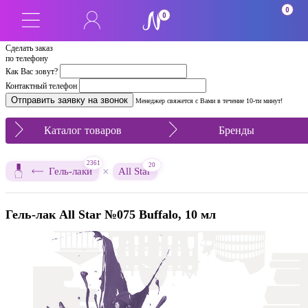
0
0
Сделать заказ
по телефону
Как Вас зовут?
Контактный телефон
Менеджер свяжется с Вами в течение 10-ти минут!
Каталог товаров
Бренды
2361
20
×
Гель-лаки
All Star
Гель-лак All Star №075 Buffalo, 10 мл