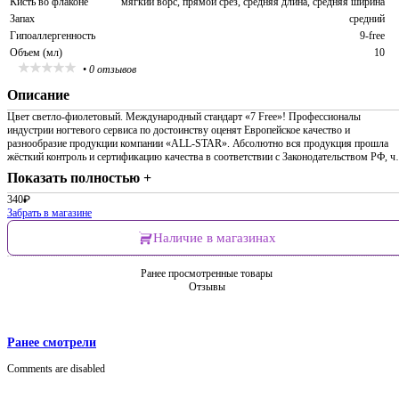
Кисть во флаконе
мягкий ворс, прямой срез, средняя длина, средняя ширина
Запах
средний
Гипоаллергенность
9-free
Объем (мл)
10
•
0 отзывов
Описание
Цвет светло-фиолетовый. Международный стандарт «7 Free»! Профессионалы
индустрии ногтевого сервиса по достоинству оценят Европейское качество и
разнообразие продукции компании «ALL-STAR». Абсолютно вся продукция прошла
жёсткий контроль и сертификацию качества в соответствии с Законодательством РФ, 
Показать полностью +
340
₽
Забрать в магазине
Наличие в магазинах
Ранее просмотренные товары
Отзывы
Ранее смотрели
Comments are disabled