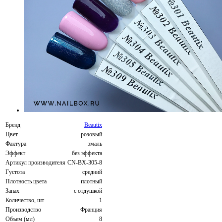
Бренд
Beautix
Цвет
розовый
Фактура
эмаль
Эффект
без эффекта
Артикул производителя
CN-BX-305-8
Густота
средний
Плотность цвета
плотный
Запах
с отдушкой
Количество, шт
1
Производство
Франция
Объем (мл)
8