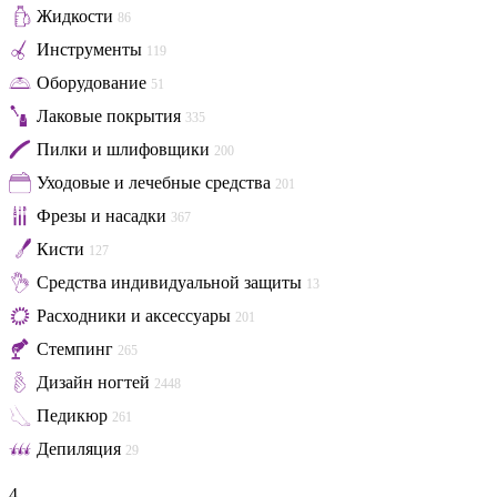
Жидкости
86
Инструменты
119
Оборудование
51
Лаковые покрытия
335
Пилки и шлифовщики
200
Уходовые и лечебные средства
201
Фрезы и насадки
367
Кисти
127
Средства индивидуальной защиты
13
Расходники и аксессуары
201
Стемпинг
265
Дизайн ногтей
2448
Педикюр
261
Депиляция
29
4