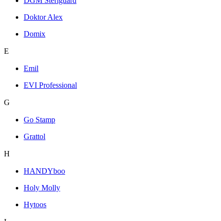
DGM Steriguard
Doktor Alex
Domix
E
Emil
EVI Professional
G
Go Stamp
Grattol
H
HANDYboo
Holy Molly
Hytoos