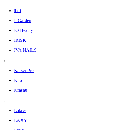
I
ibdi
InGarden
IQ Beauty
IRISK
IVA NAILS
K
Kaizer Pro
Klio
Krashu
L
Lakres
LAXY