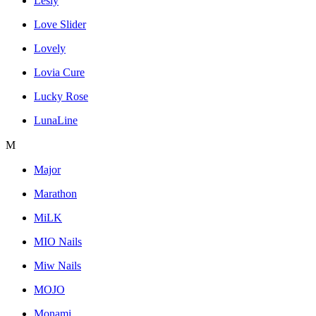
Lesly
Love Slider
Lovely
Lovia Cure
Lucky Rose
LunaLine
M
Major
Marathon
MiLK
MIO Nails
Miw Nails
MOJO
Monami