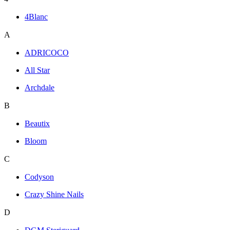
4Blanc
A
ADRICOCO
All Star
Archdale
B
Beautix
Bloom
C
Codyson
Crazy Shine Nails
D