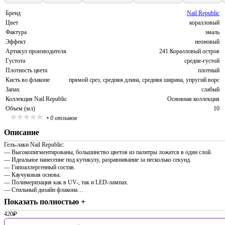
Бренд
Nail Republic
Цвет
коралловый
Фактура
эмаль
Эффект
неоновый
Артикул производителя
241 Коралловый остров
Густота
средне-густой
Плотность цвета
плотный
Кисть во флаконе
прямой срез, средняя длина, средняя ширина, упругий ворс
Запах
слабый
Коллекция Nail Republic
Основная коллекция
Объем (мл)
10
•
0 отзывов
Описание
Гель-лаки Nail Republic:
— Высокопигментированы, большинство цветов из палитры ложатся в один слой.
— Идеальное нанесение под кутикулу, разравнивание за несколько секунд.
— Гипоаллергенный состав.
— Каучуковая основа.
— Полимеризация как в UV-, так и LED-лампах.
— Стильный дизайн флакона…
Показать полностью +
420
₽