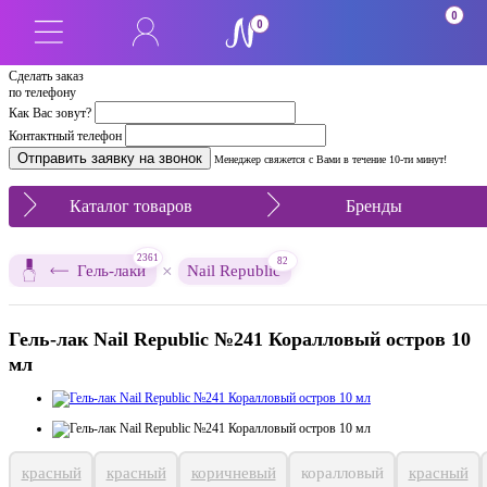
0
0
Сделать заказ
по телефону
Как Вас зовут?
Контактный телефон
Менеджер свяжется с Вами в течение 10-ти минут!
Каталог товаров
Бренды
2361
82
×
Гель-лаки
Nail Republic
Гель-лак Nail Republic №241 Коралловый остров 10
мл
красный
красный
коричневый
коралловый
красный