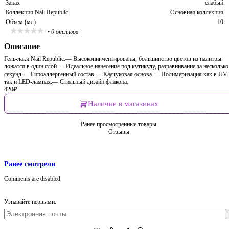
Запах
слабый
Коллекция Nail Republic
Основная коллекция
Объем (мл)
10
•
0 отзывов
Описание
Гель-лаки Nail Republic:— Высокопигментированы, большинство цветов из палитры
ложатся в один слой.— Идеальное нанесение под кутикулу, разравнивание за несколько
секунд.— Гипоаллергенный состав.— Каучуковая основа.— Полимеризация как в UV-
так и LED-лампах.— Стильный дизайн флакона.
420
₽
Наличие в магазинах
Ранее просмотренные товары
Отзывы
Ранее смотрели
Comments are disabled
Узнавайте первыми: