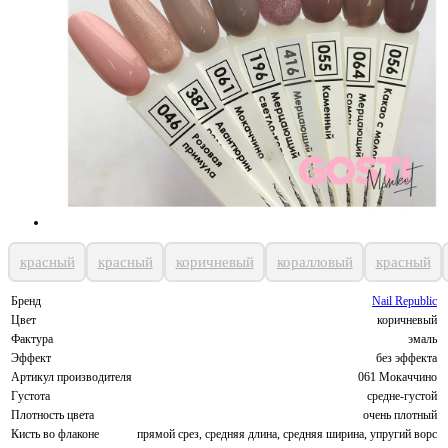
красный
красный
коричневый
коралловый
красный
Бренд
Nail Republic
Цвет
коричневый
Фактура
эмаль
Эффект
без эффекта
Артикул производителя
061 Мокаччино
Густота
средне-густой
Плотность цвета
очень плотный
Кисть во флаконе
прямой срез, средняя длина, средняя ширина, упругий ворс