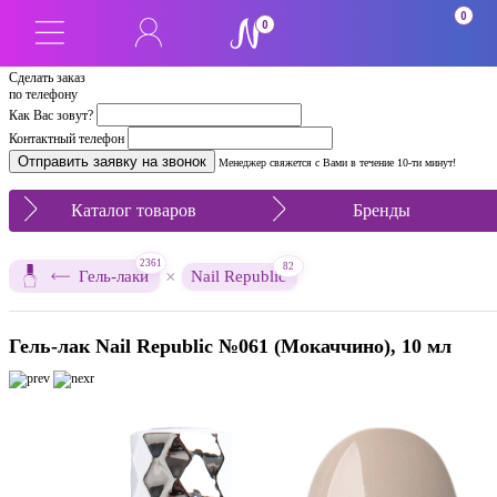
0
0
Сделать заказ
по телефону
Как Вас зовут?
Контактный телефон
Менеджер свяжется с Вами в течение 10-ти минут!
Каталог товаров
Бренды
2361
82
×
Гель-лаки
Nail Republic
Гель-лак Nail Republic №061 (Мокаччино), 10 мл