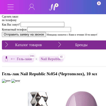
0
0
Сделать заказ
по телефону
Как Вас зовут?
Контактный телефон
Менеджер свяжется с Вами в течение 10-ти минут!
Каталог товаров
Бренды
2361
82
×
Гель-лаки
Nail Republic
Гель-лак Nail Republic №054 (Чертополох), 10 мл