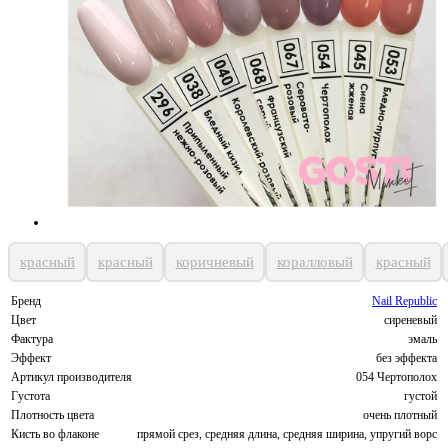
красный
красный
коричневый
коралловый
красный
Бренд
Nail Republic
Цвет
сиреневый
Фактура
эмаль
Эффект
без эффекта
Артикул производителя
054 Чертополох
Густота
густой
Плотность цвета
очень плотный
Кисть во флаконе
прямой срез, средняя длина, средняя ширина, упругий ворс