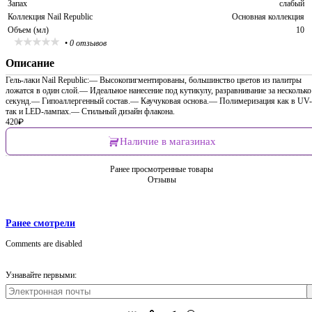
Запах
слабый
Коллекция Nail Republic
Основная коллекция
Объем (мл)
10
•
0 отзывов
Описание
Гель-лаки Nail Republic:— Высокопигментированы, большинство цветов из палитры
ложатся в один слой.— Идеальное нанесение под кутикулу, разравнивание за несколько
секунд.— Гипоаллергенный состав.— Каучуковая основа.— Полимеризация как в UV-
так и LED-лампах.— Стильный дизайн флакона.
420
₽
Наличие в магазинах
Ранее просмотренные товары
Отзывы
Ранее смотрели
Comments are disabled
Узнавайте первыми: