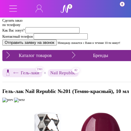
0
0
Сделать заказ
по телефону
Как Вас зовут?
Контактный телефон
Менеджер свяжется с Вами в течение 10-ти минут!
Каталог товаров
Бренды
2361
82
×
Гель-лаки
Nail Republic
Гель-лак Nail Republic №201 (Темно-красный), 10 мл