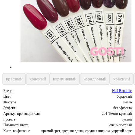
красный
красный
коричневый
коралловый
красный
Бренд
Nail Republic
Цвет
бордовый
Фактура
эмаль
Эффект
без эффекта
Артикул производителя
201 Темно-красный
Густота
густой
Плотность цвета
очень плотный
Кисть во флаконе
прямой срез, средняя длина, средняя ширина, упругий ворс