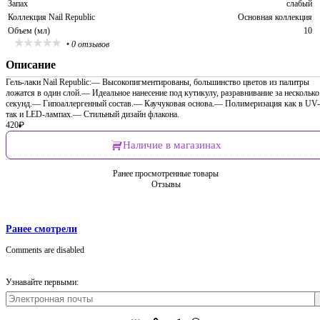
Запах
слабый
Коллекция Nail Republic
Основная коллекция
Объем (мл)
10
•
0 отзывов
Описание
Гель-лаки Nail Republic:— Высокопигментированы, большинство цветов из палитры
ложатся в один слой.— Идеальное нанесение под кутикулу, разравнивание за несколько
секунд.— Гипоаллергенный состав.— Каучуковая основа.— Полимеризация как в UV-
так и LED-лампах.— Стильный дизайн флакона.
420
₽
Наличие в магазинах
Ранее просмотренные товары
Отзывы
Ранее смотрели
Comments are disabled
Узнавайте первыми: