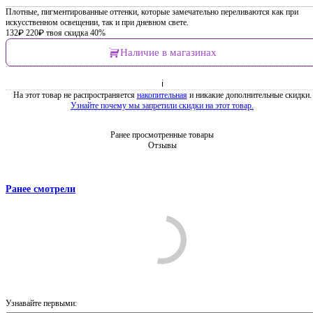
Плотные, пигментированные оттенки, которые замечательно переливаются как при
искусственном освещении, так и при дневном свете.
132
₽
220
₽
твоя скидка 40%
Наличие в магазинах
ℹ
На этот товар не распространяется
накопительная
и никакие дополнительные скидки.
Узнайте почему мы запретили скидки на этот товар.
Ранее просмотренные товары
Отзывы
Ранее смотрели
Comments are disabled
Узнавайте первыми:
Войти