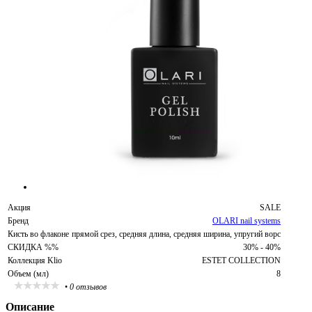
Акция
SALE
Бренд
OLARI nail systems
Кисть во флаконе
прямой срез, средняя длина, средняя ширина, упругий ворс
СКИДКА %%
30% - 40%
Коллекция Klio
ESTET COLLECTION
Объем (мл)
8
•
0 отзывов
Описание