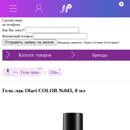
SALE
0
0
Сделать заказ
по телефону
Как Вас зовут?
Контактный телефон
Менеджер свяжется с Вами в течение 10-ти минут!
Каталог товаров
Бренды
2361
10
×
Гель-лаки
Olari
Гель-лак Olari COLOR №043, 8 мл