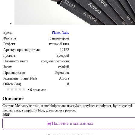
Бренд
Planet Nails
Фактура
с шиммером
Эффект
кошачий глаз
Артикул производителя
12122
Густота
средний
Плотность цвета
средней плотности
Запах
слабый
Производство
Германия
Коллекция Planet Nails
Avrora
Объем (мл)
8
•
0 отзывов
Описание
Состав: Methacrylic resin, trimethlolpropane triacrylate, acrylates copolymer, hydroxyethyl
methacrylate, symphony blue, green cat eye powder.
460
₽
Наличие в магазинах