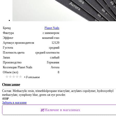
Бренд
Planet Nails
Фактура
с шиммером
Эффект
кошачий глаз
Артикул производителя
12129
Густота
средний
Плотность цвета
средней плотности
Запах
слабый
Производство
Германия
Коллекция Planet Nails
Avrora
Объем (мл)
8
•
0 отзывов
Описание
Состав: Methacrylic resin, trimethlolpropane triacrylate, acrylates copolymer, hydroxyethyl
methacrylate, symphony blue, green cat eye powder.
460
₽
Забрать в магазине
Наличие в магазинах