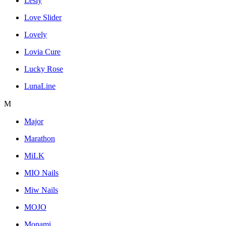
Lesly
Love Slider
Lovely
Lovia Cure
Lucky Rose
LunaLine
M
Major
Marathon
MiLK
MIO Nails
Miw Nails
MOJO
Monami