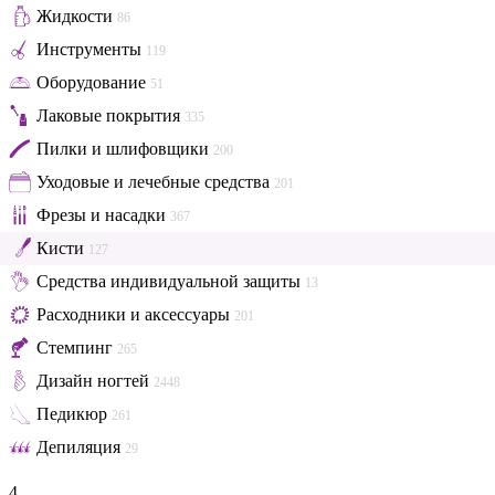
Жидкости
86
Инструменты
119
Оборудование
51
Лаковые покрытия
335
Пилки и шлифовщики
200
Уходовые и лечебные средства
201
Фрезы и насадки
367
Кисти
127
Средства индивидуальной защиты
13
Расходники и аксессуары
201
Стемпинг
265
Дизайн ногтей
2448
Педикюр
261
Депиляция
29
4