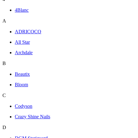
4Blanc
A
ADRICOCO
All Star
Archdale
B
Beautix
Bloom
C
Codyson
Crazy Shine Nails
D