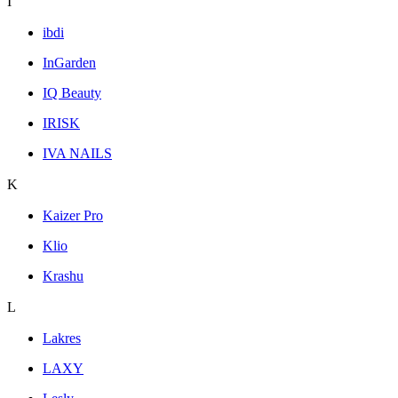
I
ibdi
InGarden
IQ Beauty
IRISK
IVA NAILS
K
Kaizer Pro
Klio
Krashu
L
Lakres
LAXY