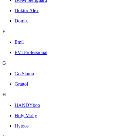
DGM Steriguard
Doktor Alex
Domix
E
Emil
EVI Professional
G
Go Stamp
Grattol
H
HANDYboo
Holy Molly
Hytoos