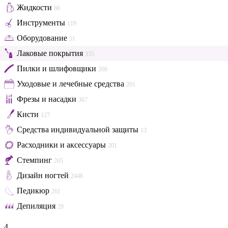
Жидкости
86
Инструменты
119
Оборудование
51
Лаковые покрытия
335
Пилки и шлифовщики
200
Уходовые и лечебные средства
201
Фрезы и насадки
367
Кисти
127
Средства индивидуальной защиты
13
Расходники и аксессуары
201
Стемпинг
265
Дизайн ногтей
2448
Педикюр
261
Депиляция
29
4