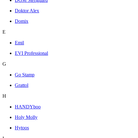
DGM Steriguard
Doktor Alex
Domix
E
Emil
EVI Professional
G
Go Stamp
Grattol
H
HANDYboo
Holy Molly
Hytoos