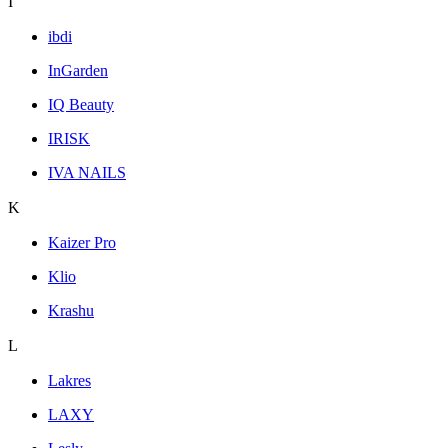
I
ibdi
InGarden
IQ Beauty
IRISK
IVA NAILS
K
Kaizer Pro
Klio
Krashu
L
Lakres
LAXY