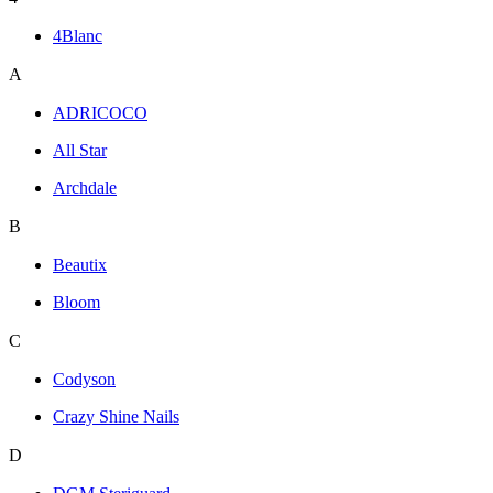
4Blanc
A
ADRICOCO
All Star
Archdale
B
Beautix
Bloom
C
Codyson
Crazy Shine Nails
D