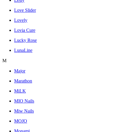
Lesly
Love Slider
Lovely
Lovia Cure
Lucky Rose
LunaLine
M
Major
Marathon
MiLK
MIO Nails
Miw Nails
MOJO
Monami