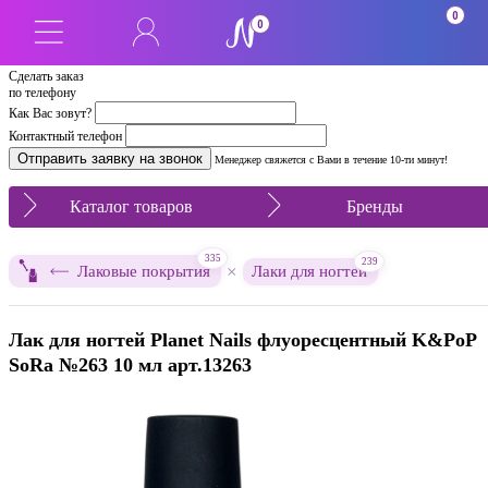
0
0
Сделать заказ
по телефону
Как Вас зовут?
Контактный телефон
Менеджер свяжется с Вами в течение 10-ти минут!
Каталог товаров
Бренды
335
239
×
Лаковые покрытия
Лаки для ногтей
Лак для ногтей Planet Nails флуоресцентный K&PoP
SoRa №263 10 мл арт.13263