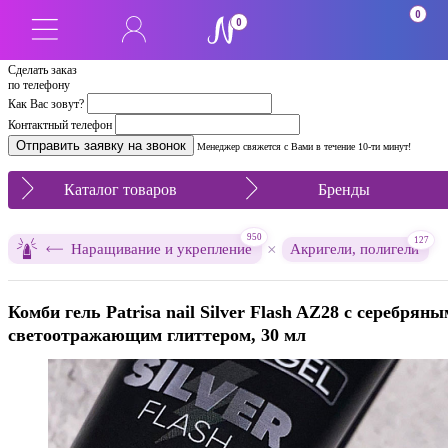
0
0
Сделать заказ
по телефону
Как Вас зовут?
Контактный телефон
Менеджер свяжется с Вами в течение 10-ти минут!
Каталог товаров
Бренды
950
127
×
Наращивание и укрепление
Акригели, полигели
Комби гель Patrisa nail Silver Flash AZ28 с серебряны
светоотражающим глиттером, 30 мл