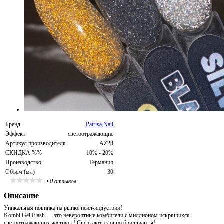
Бренд
Patrisa Nail
Эффект
светоотражающие
Артикул производителя
AZ28
СКИДКА %%
10% - 20%
Производство
Германия
Объем (мл)
30
•
0 отзывов
Описание
Уникальная новинка на рынке неил-индустрии!
Kombi Gel Flash — это невероятные комбигели с миллионом искрящихся
светоотражающих частичек! Сверкают, словно бриллианты!