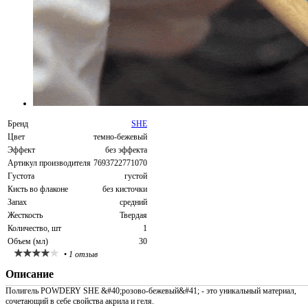
Бренд
SHE
Цвет
темно-бежевый
Эффект
без эффекта
Артикул производителя
7693722771070
Густота
густой
Кисть во флаконе
без кисточки
Запах
средний
Жесткость
Твердая
Количество, шт
1
Объем (мл)
30
•
1 отзыв
Описание
Полигель POWDERY SHE &#40;розово-бежевый&#41; - это уникальный материал,
сочетающий в себе свойства акрила и геля.