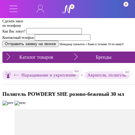
0
0
Сделать заказ
по телефону
Как Вас зовут?
Контактный телефон
Менеджер свяжется с Вами в течение 10-ти минут!
Каталог товаров
Бренды
950
102
×
Наращивание и укрепление
Акригели, полигели
Полигель POWDERY SHE розово-бежевый 30 мл