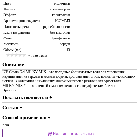
Цвет
молочный
Фактура
с шиммером
Эффект
голография
Артикул производителя
ICGMM5
Плотность цвета
средней плотности
Кисть во флаконе
без кисточки
Фазы
Трехфазный
Жесткость
Твердая
Объем (мл)
13
•
0 отзывов
Описание
ICE Cream Gel MILKY MIX - это холодные бескислотные гели для укрепления,
наращивания на верхние и нижние формы, достраивания углов, поднятия «клюющих»
ногтей. В коллекции 8 нежнейших молочных гелей с различными эффектами.
MILKY MIX # 5 – молочный с миксом нежных голографических блесток.
Время по…
Показать полностью +
Состав +
Способ применения +
550
₽
Наличие в магазинах