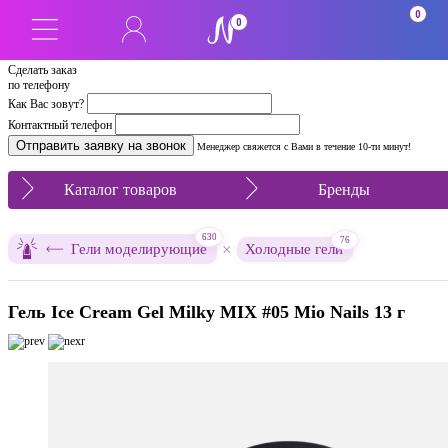
0
0
Сделать заказ
по телефону
Как Вас зовут?
Контактный телефон
Менеджер свяжется с Вами в течение 10-ти минут!
Каталог товаров
Бренды
630
76
×
Гели моделирующие
Холодные гели
Гель Ice Cream Gel Milky MIX #05 Mio Nails 13 г