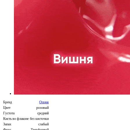
Бренд
Опция
Цвет
розовый
Густота
средний
Кисть во флаконе
без кисточки
Запах
слабый
Фазы
Трехфазный