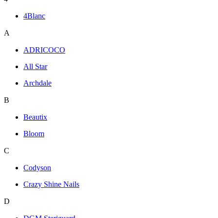
4Blanc
A
ADRICOCO
All Star
Archdale
B
Beautix
Bloom
C
Codyson
Crazy Shine Nails
D