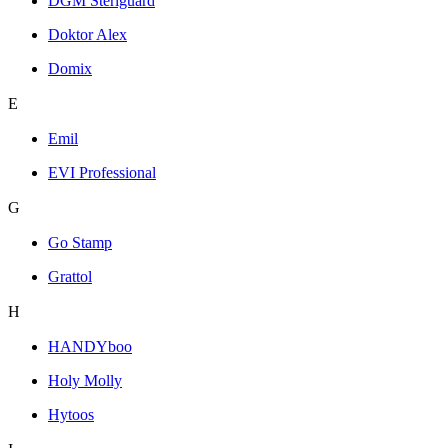
DGM Steriguard
Doktor Alex
Domix
E
Emil
EVI Professional
G
Go Stamp
Grattol
H
HANDYboo
Holy Molly
Hytoos