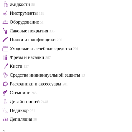
Жидкости
86
Инструменты
119
Оборудование
51
Лаковые покрытия
335
Пилки и шлифовщики
200
Уходовые и лечебные средства
201
Фрезы и насадки
367
Кисти
127
Средства индивидуальной защиты
13
Расходники и аксессуары
201
Стемпинг
265
Дизайн ногтей
2448
Педикюр
261
Депиляция
29
4