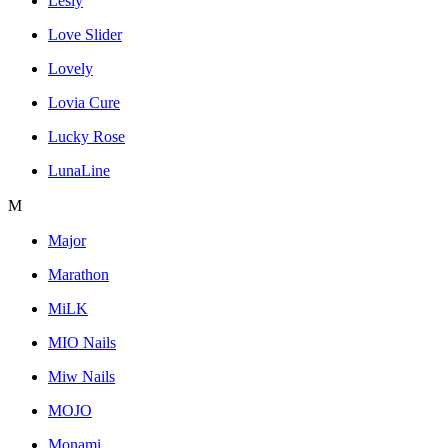
Lesly
Love Slider
Lovely
Lovia Cure
Lucky Rose
LunaLine
M
Major
Marathon
MiLK
MIO Nails
Miw Nails
MOJO
Monami