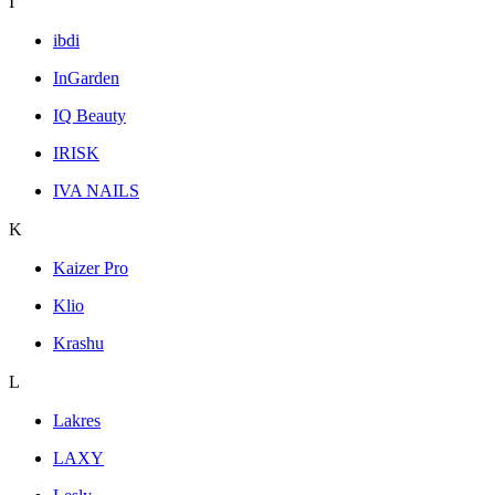
I
ibdi
InGarden
IQ Beauty
IRISK
IVA NAILS
K
Kaizer Pro
Klio
Krashu
L
Lakres
LAXY