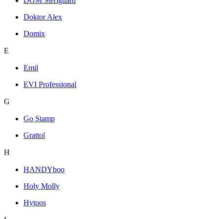
DGM Steriguard
Doktor Alex
Domix
E
Emil
EVI Professional
G
Go Stamp
Grattol
H
HANDYboo
Holy Molly
Hytoos