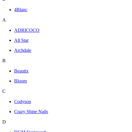
4Blanc
A
ADRICOCO
All Star
Archdale
B
Beautix
Bloom
C
Codyson
Crazy Shine Nails
D