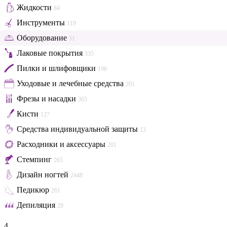
Жидкости
84
Инструменты
119
Оборудование
51
Лаковые покрытия
335
Пилки и шлифовщики
196
Уходовые и лечебные средства
201
Фрезы и насадки
365
Кисти
127
Средства индивидуальной защиты
13
Расходники и аксессуары
201
Стемпинг
265
Дизайн ногтей
2448
Педикюр
261
Депиляция
29
4