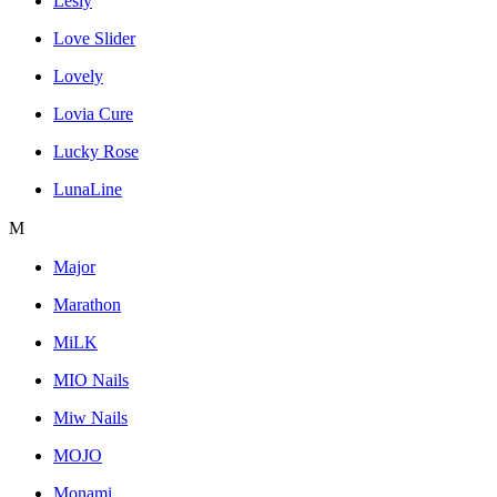
Lesly
Love Slider
Lovely
Lovia Cure
Lucky Rose
LunaLine
M
Major
Marathon
MiLK
MIO Nails
Miw Nails
MOJO
Monami