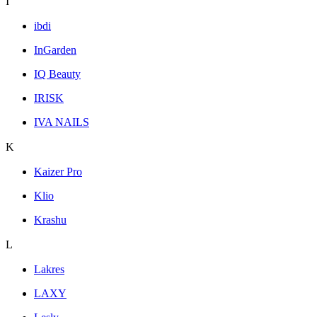
I
ibdi
InGarden
IQ Beauty
IRISK
IVA NAILS
K
Kaizer Pro
Klio
Krashu
L
Lakres
LAXY