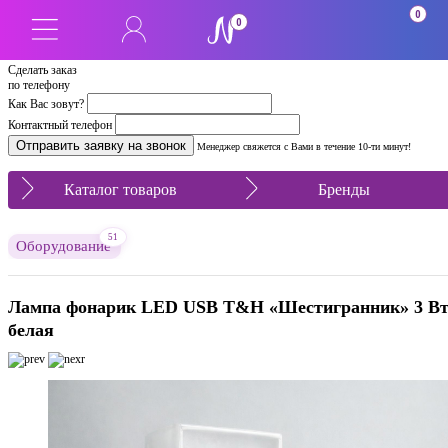
0
0
Сделать заказ
по телефону
Как Вас зовут?
Контактный телефон
Менеджер свяжется с Вами в течение 10-ти минут!
Каталог товаров
Бренды
51
Оборудование
Лампа фонарик LED USB T&H «Шестигранник» 3 В
белая