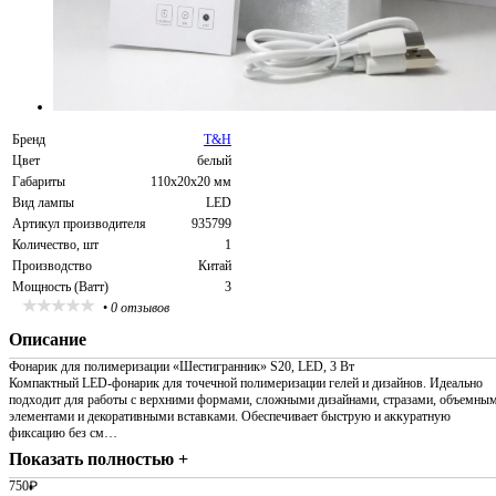
Бренд
T&H
Цвет
белый
Габариты
110х20х20 мм
Вид лампы
LED
Артикул производителя
935799
Количество, шт
1
Производство
Китай
Мощность (Ватт)
3
•
0 отзывов
Описание
Фонарик для полимеризации «Шестигранник» S20, LED, 3 Вт
Компактный LED-фонарик для точечной полимеризации гелей и дизайнов. Идеально
подходит для работы с верхними формами, сложными дизайнами, стразами, объемны
элементами и декоративными вставками. Обеспечивает быструю и аккуратную
фиксацию без см…
Показать полностью +
750
₽