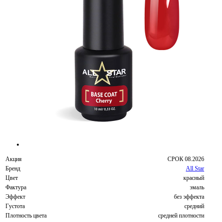
Акция
СРОК 08.2026
Бренд
All Star
Цвет
красный
Фактура
эмаль
Эффект
без эффекта
Густота
средний
Плотность цвета
средней плотности