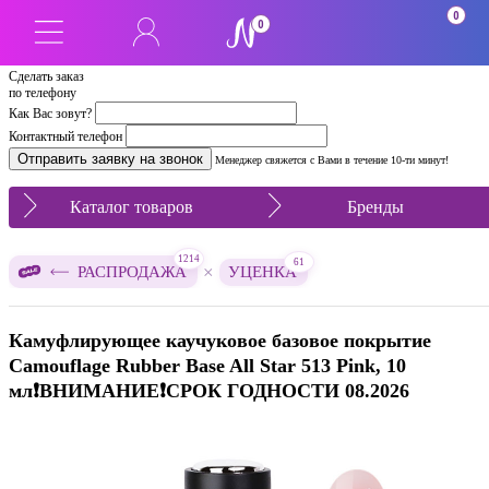
СРОК 08.2026
0
0
Сделать заказ
по телефону
Как Вас зовут?
Контактный телефон
Менеджер свяжется с Вами в течение 10-ти минут!
Каталог товаров
Бренды
1214
61
×
РАСПРОДАЖА
УЦЕНКА
Камуфлирующее каучуковое базовое покрытие
Camouflage Rubber Base All Star 513 Pink, 10
мл❗️ВНИМАНИЕ❗️СРОК ГОДНОСТИ 08.2026