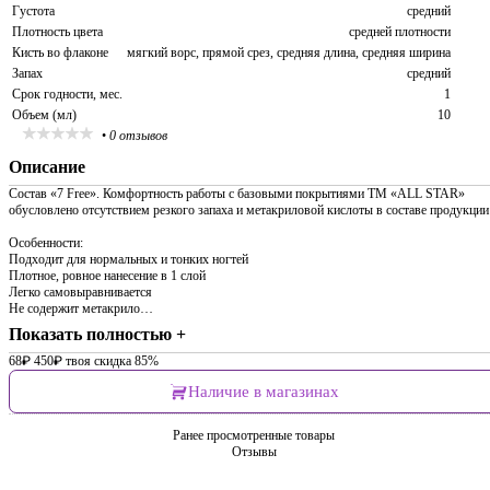
Густота
средний
Плотность цвета
средней плотности
Кисть во флаконе
мягкий ворс, прямой срез, средняя длина, средняя ширина
Запах
средний
Срок годности, мес.
1
Объем (мл)
10
•
0 отзывов
Описание
Состав «7 Free». Комфортность работы с базовыми покрытиями ТМ «ALL STAR»
обусловлено отсутствием резкого запаха и метакриловой кислоты в составе продукции
Особенности:
Подходит для нормальных и тонких ногтей
Плотное, ровное нанесение в 1 слой
Легко самовыравнивается
Не содержит метакрило…
Показать полностью +
68
₽
450
₽
твоя скидка 85%
Наличие в магазинах
Ранее просмотренные товары
Отзывы