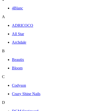
4Blanc
A
ADRICOCO
All Star
Archdale
B
Beautix
Bloom
C
Codyson
Crazy Shine Nails
D