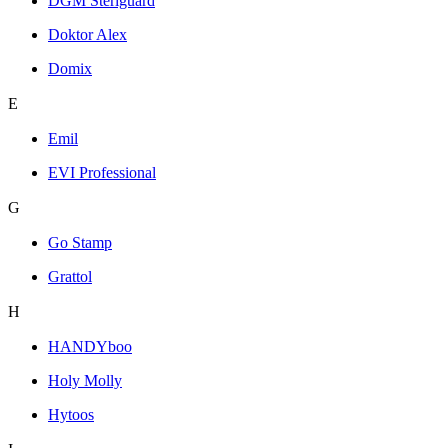
DGM Steriguard
Doktor Alex
Domix
E
Emil
EVI Professional
G
Go Stamp
Grattol
H
HANDYboo
Holy Molly
Hytoos