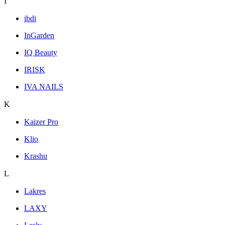
I
ibdi
InGarden
IQ Beauty
IRISK
IVA NAILS
K
Kaizer Pro
Klio
Krashu
L
Lakres
LAXY