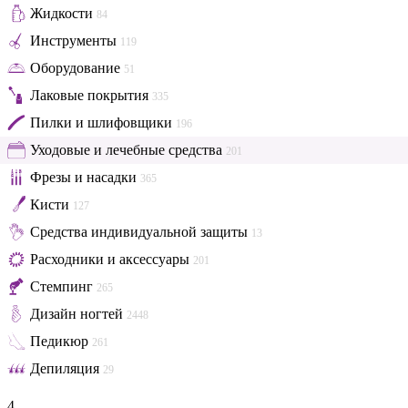
Жидкости
84
Инструменты
119
Оборудование
51
Лаковые покрытия
335
Пилки и шлифовщики
196
Уходовые и лечебные средства
201
Фрезы и насадки
365
Кисти
127
Средства индивидуальной защиты
13
Расходники и аксессуары
201
Стемпинг
265
Дизайн ногтей
2448
Педикюр
261
Депиляция
29
4