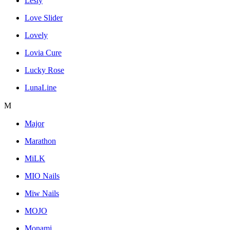
Lesly
Love Slider
Lovely
Lovia Cure
Lucky Rose
LunaLine
M
Major
Marathon
MiLK
MIO Nails
Miw Nails
MOJO
Monami