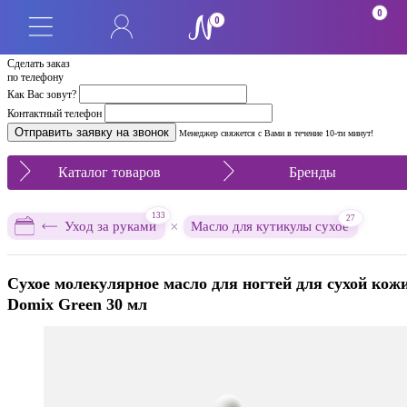
0
0
Сделать заказ
по телефону
Как Вас зовут?
Контактный телефон
Менеджер свяжется с Вами в течение 10-ти минут!
Каталог товаров
Бренды
133
27
×
Уход за руками
Масло для кутикулы сухое
Сухое молекулярное масло для ногтей для сухой кож
Domix Green 30 мл