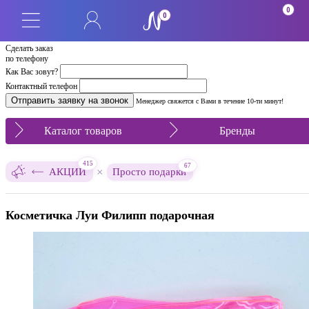
0
0
Сделать заказ
по телефону
Как Вас зовут?
Контактный телефон
Менеджер свяжется с Вами в течение 10-ти минут!
Каталог товаров
Бренды
415
67
×
АКЦИИ
Просто подарки
Косметичка Луи Филипп подарочная