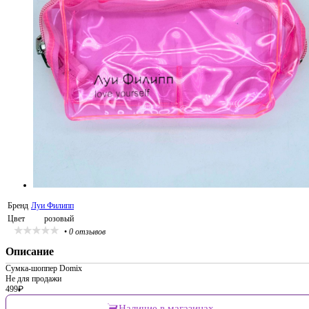
Бренд
Луи Филипп
Цвет
розовый
•
0 отзывов
Описание
Сумка-шоппер Domix
Не для продажи
499
₽
Наличие в магазинах