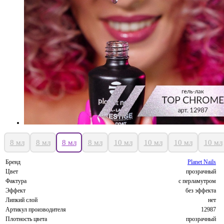
8 мл
8 мл
8 мл
8 мл
10 мл
10 мл
10 мл
10 мл
Бренд
Planet Nails
Цвет
прозрачный
Фактура
с перламутром
Эффект
без эффекта
Липкий слой
нет
Артикул производителя
12987
Плотность цвета
прозрачный