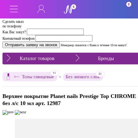
0
0
Сделать заказ
по телефону
Как Вас зовут?
Контактный телефон
Менеджер свяжется с Вами в течение 10-ти минут!
Каталог товаров
Бренды
91
83
×
Топы глянцевые
Без липкого слоя
Верхнее покрытие Planet nails Prestige Top CHROME
без л/с 10 мл арт. 12987