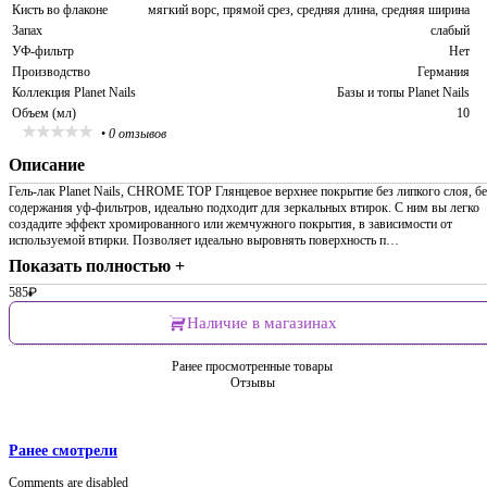
Кисть во флаконе
мягкий ворс, прямой срез, средняя длина, средняя ширина
Запах
слабый
УФ-фильтр
Нет
Производство
Германия
Коллекция Planet Nails
Базы и топы Planet Nails
Объем (мл)
10
•
0 отзывов
Описание
Гель-лак Planet Nails, CHROME TOP Глянцевое верхнее покрытие без липкого слоя, бе
содержания уф-фильтров, идеально подходит для зеркальных втирок. С ним вы легко
создадите эффект хромированного или жемчужного покрытия, в зависимости от
используемой втирки. Позволяет идеально выровнять поверхность п…
Показать полностью +
585
₽
Наличие в магазинах
Ранее просмотренные товары
Отзывы
Ранее смотрели
Comments are disabled