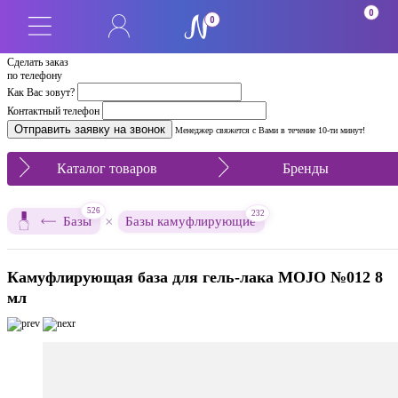
0
0
Сделать заказ
по телефону
Как Вас зовут?
Контактный телефон
Менеджер свяжется с Вами в течение 10-ти минут!
Каталог товаров
Бренды
526
232
×
Базы
Базы камуфлирующие
Камуфлирующая база для гель-лака MOJO №012 8
мл