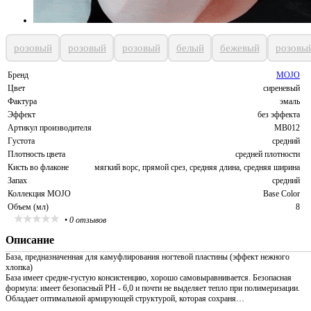
розовый
розовый
розовый
белый
бежевый
розовы
Бренд
MOJO
Цвет
сиреневый
Фактура
эмаль
Эффект
без эффекта
Артикул производителя
MB012
Густота
средний
Плотность цвета
средней плотности
Кисть во флаконе
мягкий ворс, прямой срез, средняя длина, средняя ширина
Запах
средний
Коллекция MOJO
Base Color
Объем (мл)
8
•
0 отзывов
Описание
База, предназначенная для камуфлирования ногтевой пластины (эффект нежного
хлопка)
База имеет средне-густую консистенцию, хорошо самовыравнивается. Безопасная
формула: имеет безопасный PH - 6,0 и почти не выделяет тепло при полимеризации.
Обладает оптимальной армирующей структурой, которая сохраня…