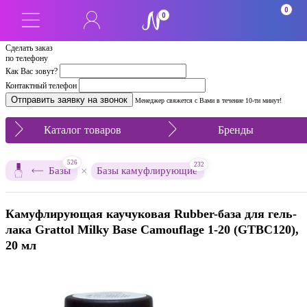
0
0
Сделать заказ
по телефону
Как Вас зовут?
Контактный телефон
Менеджер свяжется с Вами в течение 10-ти минут!
Каталог товаров
Бренды
526
232
×
Базы
Базы камуфлирующие
Камуфлирующая каучуковая Rubber-база для гель-
лака Grattol Milky Base Camouflage 1-20 (GTBC120),
20 мл