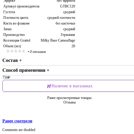
Эффект
без эффекта
Артикул производителя
GTBC120
Густота
средний
Плотность цвета
средней плотности
Кисть во флаконе
без кисточки
Запах
средний
Производство
Германия
Коллекция Grattol
Milky Base Camouflage
Объем (мл)
20
•
0 отзывов
Состав +
Способ применения +
750
₽
Наличие в магазинах
Ранее просмотренные товары
Отзывы
Ранее смотрели
Comments are disabled