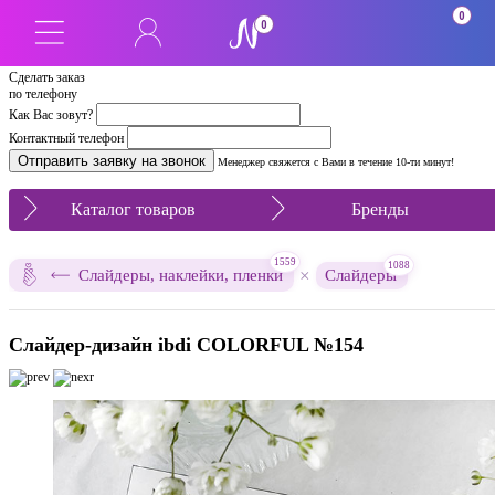
0
0
Сделать заказ
по телефону
Как Вас зовут?
Контактный телефон
Менеджер свяжется с Вами в течение 10-ти минут!
Каталог товаров
Бренды
1559
1088
×
Слайдеры, наклейки, пленки
Слайдеры
Слайдер-дизайн ibdi COLORFUL №154