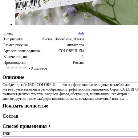
Бренд
ibdi
Тип рисунка
Листья, Насекомые, Цветы
Размер рисунка
миниатюра
Артикул производителя
COLORFUL154
Количество, шт
1
Производство
Россия
•
0 отзывов
Описание
Слайдер-дизайн IBDI COLORFUL — это профессиональные водные наклейки для
ногтей с уникальными и разнообразными графическими решениями. Серия COLORF
включает десятки тематик: надписи, флора, абстракция, минимализм, геометрия и
многое другое. Такие слайдеры позволяют легко создавать акцентный или пол…
Показать полностью +
Состав +
Способ применения +
120
₽