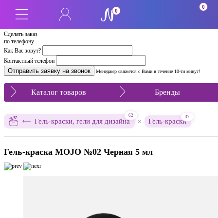
0
0
Сделать заказ
по телефону
Как Вас зовут?
Контактный телефон
Менеджер свяжется с Вами в течение 10-ти минут!
Каталог товаров
Бренды
62
37
×
Гель-краски, гели для дизайна
Гель-краски
Гель-краска MOJO №02 Черная 5 мл