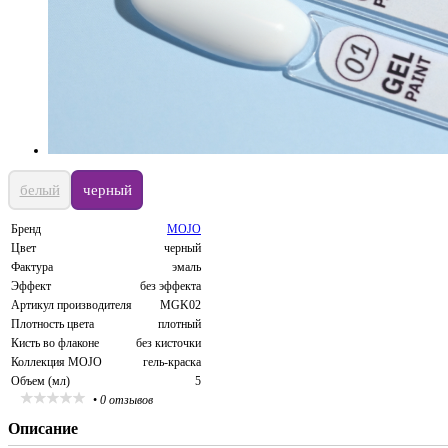
белый
черный
Бренд
MOJO
Цвет
черный
Фактура
эмаль
Эффект
без эффекта
Артикул производителя
MGK02
Плотность цвета
плотный
Кисть во флаконе
без кисточки
Коллекция MOJO
гель-краска
Объем (мл)
5
•
0 отзывов
Описание